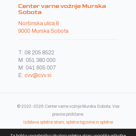
Center varne vožnje Murska
Sobota
Noršinska ulica 8
9000 Murska Sobota
T:
08 205 8522
M:
051 380 000
M:
041 605 007
E:
cvv@cvv.si
© 2022-2026 Center varne vožnje Murska Sobota. Vse
pravice pridržane.
Izdelava spletne strani, spletne trgovine in spletne
rezervacijske platforme:
Kreativne ideje
Za boljšo uporabniško izkušnjo spletna stran uporablja piškotke.