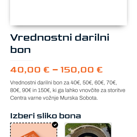
Vrednostni darilni
bon
Cenovn
40,00
€
–
150,00
€
razpon
Vrednostni darilni bon za 40€, 50€, 60€, 70€,
od
80€, 90€ in 150€, ki ga lahko vnovčite za storitve
40,00 
Centra varne vožnje Murska Sobota.
do
150,00
Izberi sliko bona